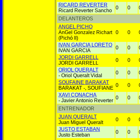
RICARD REVERTER
0
0
Ricard Reverter Sancho
DELANTEROS
ANGEL PICHO
AnGel Gonzalez Richart
0
0
(Pichó II)
IVAN GARCIA LORETO
0
0
IVAN GARCIA
JORDI GARRELL
0
0
JORDI GARRELL
ORIOL QUERALT
0
0
- Oriol Queralt Vidal
SOUFAINE BARAKAT
0
0
BARAKAT -, SOUFIANE
XAVI CONACHA
0
0
- Javier Antonio Reverter
ENTRENADOR
JUAN QUERALT
0
0
Juan Miguel Queralt
JUSTO ESTABAN
0
0
Justo Esteban