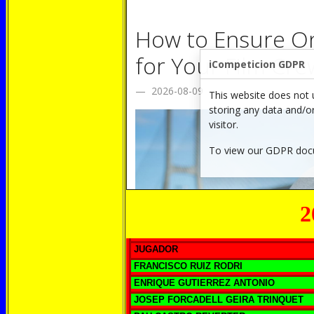
2009/2
JUGADOR
FRANCISCO RUIZ RODRI
ENRIQUE GUTIERREZ ANTONIO
JOSEP FORCADELL GEIRA TRINQUET