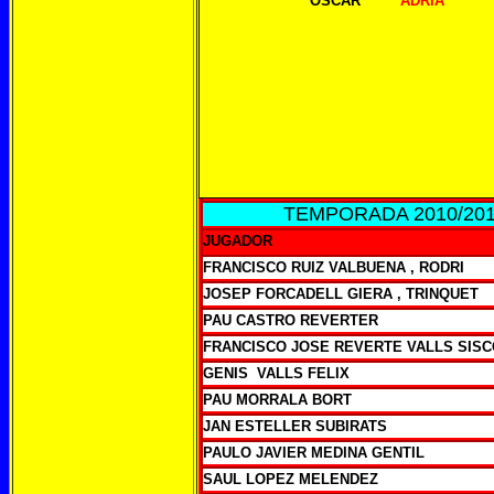
OSCAR
ADRIÀ
TEMPORADA 2010/20
JUGADOR
FRANCISCO RUIZ VALBUENA , RODRI
JOSEP FORCADELL GIERA , TRINQUET
PAU CASTRO REVERTER
FRANCISCO JOSE REVERTE VALLS SISC
GENIS VALLS FELIX
PAU MORRALA BORT
JAN ESTELLER SUBIRATS
PAULO JAVIER MEDINA GENTIL
SAUL LOPEZ MELENDEZ