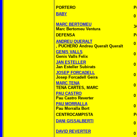
PORTERO
P
BABY
0
MARC BERTOMEU
3
Marc Bertomeu Ventura
DEFENSA
P
ANDREU QUERALT
0
, PUCHERO Andreu Queralt Queralt
GENIS VALLS
0
Genis Valls Felix
JAN ESTELLER
0
Jan Esteller Subirats
JOSEP FORCADELL
0
Josep Forcadell Geira
MARC TENA
0
TENA CARTES, MARC
PAU CASTRO
0
Pau Castro Reverter
PAU MORRALLA
0
Pau Morralla Bort
CENTROCAMPISTA
P
DANI GISSALBERTI
0
DAVID REVERTER
0