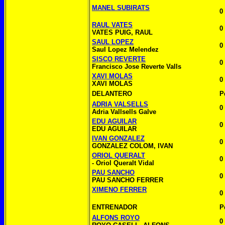
MANEL SUBIRATS
0
RAUL VATES
0
VATES PUIG, RAUL
SAUL LOPEZ
0
Saul Lopez Melendez
SISCO REVERTE
0
Francisco Jose Reverte Valls
XAVI MOLAS
0
XAVI MOLAS
DELANTERO
P
ADRIA VALSELLS
0
Adria Vallsells Galve
EDU AGUILAR
0
EDU AGUILAR
IVAN GONZALEZ
0
GONZALEZ COLOM, IVAN
ORIOL QUERALT
0
- Oriol Queralt Vidal
PAU SANCHO
0
PAU SANCHO FERRER
XIMENO FERRER
0
ENTRENADOR
P
ALFONS ROYO
0