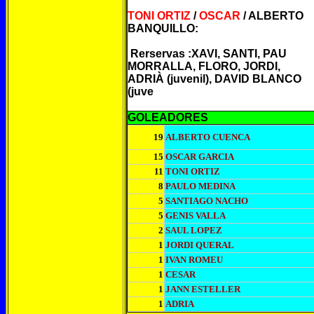
TONI ORTIZ
/
OSCAR
/ ALBERTO
BANQUILLO:
Rerservas :XAVI, SANTI, PAU
MORRALLA, FLORO, JORDI,
ADRIÀ (juvenil), DAVID BLANCO
(juve
GOLEADORES
19
ALBERTO CUENCA
15
OSCAR GARCIA
11
TONI ORTIZ
8
PAULO MEDINA
5
SANTIAGO NACHO
5
GENIS VALLA
2
SAUL LOPEZ
1
JORDI QUERAL
1
IVAN ROMEU
1
CESAR
1
JANN ESTELLER
1
ADRIA