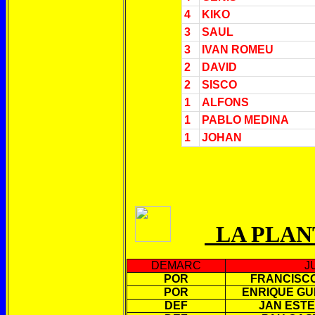
4
KIKO
3
SAUL
3
IVAN ROMEU
2
DAVID
2
SISCO
1
ALFONS
1
PABLO MEDINA
1
JOHAN
LA PLAN
DEMARC
J
POR
FRANCISCO
POR
ENRIQUE GU
DEF
JAN ESTE