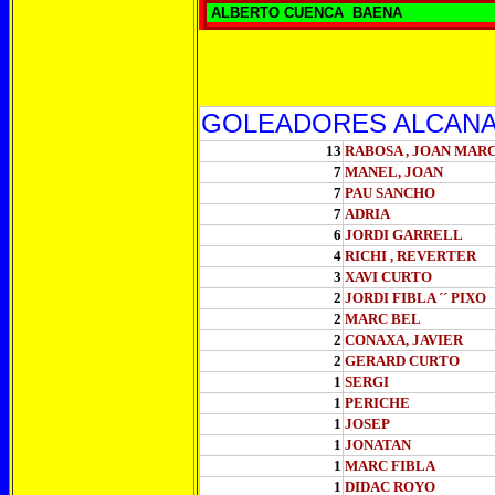
ALBERTO CUENCA BAENA
GOLEADORES ALCANA
13
RABOSA , JOAN MAR
7
MANEL
, JOAN
7
PAU
SANCHO
7
ADRIA
6
JORDI
GARRELL
4
RICHI
, REVERTER
3
XAVI
CURTO
2
JORDI
FIBLA ´´ PIXO
2
MARC
BEL
2
CONAXA
, JAVIER
2
GERARD
CURTO
1
SERGI
1
PERICHE
1
JOSEP
1
JONATAN
1
MARC
FIBLA
1
DIDAC
ROYO