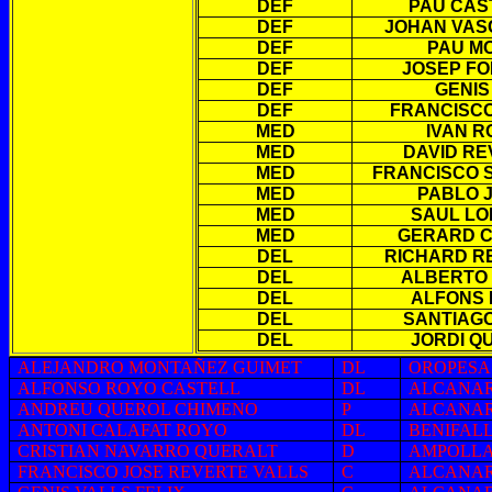
DEF
PAU CAS
DEF
JOHAN VAS
DEF
PAU M
DEF
JOSEP FO
DEF
GENIS
DEF
FRANCISCO
MED
IVAN R
MED
DAVID RE
MED
FRANCISCO 
MED
PABLO 
MED
SAUL LO
MED
GERARD 
DEL
RICHARD R
DEL
ALBERTO
DEL
ALFONS 
DEL
SANTIAGO
DEL
JORDI Q
ALEJANDRO MONTAÑEZ GUIMET
DL
OROPESA
ALFONSO ROYO CASTELL
DL
ALCANA
ANDREU QUEROL CHIMENO
P
ALCANA
ANTONI CALAFAT ROYO
DL
BENIFAL
CRISTIAN NAVARRO QUERALT
D
AMPOLL
FRANCISCO JOSE REVERTE VALLS
C
ALCANA