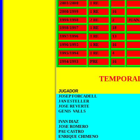
2001/2000
1 RE
2000/1999
1 RE
16
1999/1998
2 RE
2
JUAN
1998/1997
1 RE
18
1997/1996
1 RE
13
1996/1995
1 RE
16
1995/1994
1 RE
4
1994/1993
PRE
16
TEMPORADA
JUGADOR
JOSEP
FORCADELL
JAN
ESTELLER
JOSE
REVERTE
GENIS
VALLS
IVAN
DIAZ
JOSE
ROMERO
PAU
CASTRO
ENRIQUE CHIMENO