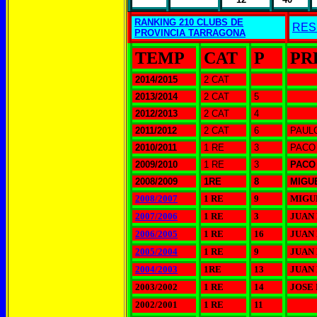
RANKING 210 CLUBS DE
RES
PROVINCIA TARRAGONA
TEMP
CAT
P
PR
2014/2015
2 CAT
2013/2014
2 CAT
5
2012/2013
2 CAT
4
2011/2012
2 CAT
6
PAUL
2010/2011
1 RE
3
PACO
2009/2010
1 RE
3
PACO
2008/2009
1RE
8
MIGU
2008/2007
1 RE
9
MIGU
2007/2006
1 RE
3
JUAN
2006/2005
1 RE
16
JUAN
2005/2004
1 RE
9
JUAN
2004/2003
1RE
13
JUAN
2003/2002
1 RE
14
JOSE
2002/2001
1 RE
11