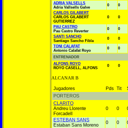
ADRIA VALSELLS
0
0
Adria Vallsells Galve
CARLOS GILABERT
CARLOS GILABERT
0
0
GUTIERREZ
PAU CASTRO
0
0
Pau Castro Reverter
SANTI SANCHO
0
0
Santiago Sancho Fibla
TONI CALAFAT
0
0
Antonio Calafat Royo
ENTRENADOR
ALFONS ROYO
0
0
ROYO CASELL, ALFONS
ALCANAR B
Jugadores
Pds
Tit
PORTEROS
CLARITO
Andreu Llorente
0
0
Forcadell
ESTEBAN SANS
0
0
Estaban Sans Moreno