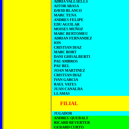
ADRIA
VALLSELLS
AITOR
ARASA
DAVID BLANCO
MARC
TENA
ANDRES
FELIPE
EDU
AGUILAR
MOISES
MUÑOZ
MARC
BERTOMEU
ADRIAN
FERNANDEZ
ION
CRISTIAN DIAZ
MARC
BORT
DANI
GHISALBERTI
PAU
AMBROS
PAU
BEL
JOAN MARTINEZ
CRISTIAN DIAZ
IVAN
GARCIA
RAUL
VATES
JUAN CANALDA
LLAMAS
FILIAL
JUGADOR
ANDREU QUERALT
RICARD REVERTER
GERARD CURTO