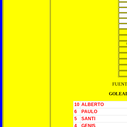
FUENTE : WEB 
GOLEADOR
10
ALBERTO
6
PAULO
5
SANTI
4
GENIS