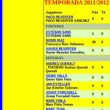
TEMPORADA 2011/2012
Jugadores
Pds
Tit
PACO REVERTER
0
0
PACO REVERTER SANCHEZ
PORTEROS
ESTEBAN SANS
1
0
ESTEBAN SANS
RODRI RUIZ
28
0
Francisco Ruiz Valbuena
XAVIER REVERTER
0
0
Xavier Reverter González,
DEFENSAS
ANDREU QUERALT
, PUCHERO Andreu Queralt
0
0
Queralt
GENIS VALLS
0
0
Genis Valls Felix
JAN ESTELLER
0
0
Jan Esteller Subirats
JOSEP FORCADELL
0
0
Josep Forcadell Geira
MARC FIBLA
0
0
Marc Fibla Tomas
MARC TENA