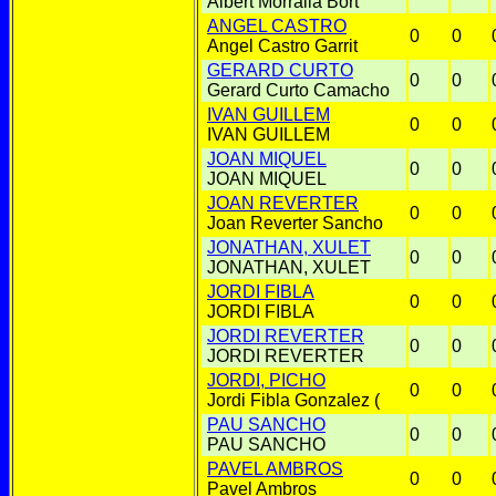
Albert Morralla Bort
ANGEL CASTRO
0
0
Angel Castro Garrit
GERARD CURTO
0
0
Gerard Curto Camacho
IVAN GUILLEM
0
0
IVAN GUILLEM
JOAN MIQUEL
0
0
JOAN MIQUEL
JOAN REVERTER
0
0
Joan Reverter Sancho
JONATHAN, XULET
0
0
JONATHAN, XULET
JORDI FIBLA
0
0
JORDI FIBLA
JORDI REVERTER
0
0
JORDI REVERTER
JORDI, PICHO
0
0
Jordi Fibla Gonzalez (
PAU SANCHO
0
0
PAU SANCHO
PAVEL AMBROS
0
0
Pavel Ambros