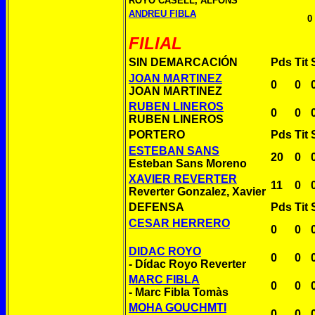
ROYO CASELL, ALFONS
ANDREU FIBLA
0
FILIAL
SIN DEMARCACIÓN
Pds
Tit
JOAN MARTINEZ
0
0
JOAN MARTINEZ
RUBEN LINEROS
0
0
RUBEN LINEROS
PORTERO
Pds
Tit
ESTEBAN SANS
20
0
Esteban Sans Moreno
XAVIER REVERTER
11
0
Reverter Gonzalez, Xavier
DEFENSA
Pds
Tit
CESAR HERRERO
0
0
DIDAC ROYO
0
0
- Dídac Royo Reverter
MARC FIBLA
0
0
- Marc Fibla Tomàs
MOHA GOUCHMTI
0
0