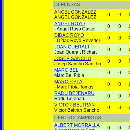
DEFENSAS
ANGEL GONZALEZ
0
0
ANGEL GONZALEZ
ANGEL ROYO
0
0
- Angel Royo Castell
DIDAC ROYO
0
0
- Dídac Royo Reverter
JOAN QUERALT
0
0
Joan Queralt Richart
JOSEP SANCHO
0
0
Josep Sancho Sancho
MARC BEL
0
0
Marc Bel Fibla
MARC FIBLA
0
0
- Marc Fibla Tomàs
RADU BEJENARU
0
0
Radu Bejenaru
VICTOR BELTRAN
0
0
Víctor Beltran Sancho
CENTROCAMPISTAS
ALBERT MORRALLA
0
0