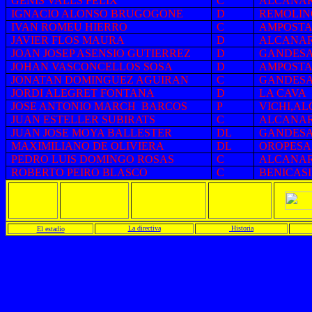
GENIS VALLS FELIX
C
ALCANA
IGNACIO ALONSO BRUGOGONE
D
REMOLIN
IVAN ROMEU HIERRO
C
AMPOST
JAVIER FLOS MAURA
D
ALCANA
JOAN JOSEP ASENSIO GUTIERREZ
D
GANDES
JOHAN VASCONCELLOS SOSA
D
AMPOST
JONATAN DOMINGUEZ AGUIRAN
C
GANDES
JORDI ALEGRET FONTANA
D
LA CAVA
JOSE ANTONIO MARCH BARCOS
P
VICHI,A
JUAN ESTELLER SUBIRATS
C
ALCANA
JUAN JOSE MOYA BALLESTER
DL
GANDES
MAXIMILIANO DE OLIVIERA
DL
OROPESA
PEDRO LUIS DOMINGO ROSAS
C
ALCANAR
ROBERTO PEIRO BLASCO
C
BENICAS
La directiva
Historia
El estadio