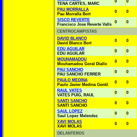
0
0
TENA CARTES, MARC
PAU MORRALLA
0
0
Pau Morralla Bort
SISCO REVERTE
0
0
Francisco Jose Reverte Valls
CENTROCAMPISTAS
DAVID BLANCO
0
0
David Blanco Bort
EDU AGUILAR
0
0
EDU AGUILAR
MOUHAMADOU
0
0
Mouhamadou Goral Diallo
PAU SANCHO
0
0
PAU SANCHO FERRER
PAULO MEDINA
0
0
Paulo Javier Medina Gentil
RAUL VATES
0
0
VATES PUIG, RAUL
SANTI SANCHO
0
0
SANTI SANCHO
SAUL LOPEZ
0
0
Saul Lopez Melendez
XAVI MOLAS
0
0
XAVI MOLAS
DELANTEROS