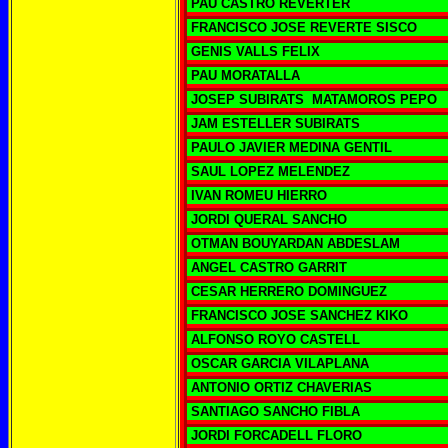
PAU CASTRO REVERTER
FRANCISCO JOSE REVERTE SISCO
GENIS VALLS FELIX
PAU MORATALLA
JOSEP SUBIRATS MATAMOROS PEPO
JAM ESTELLER SUBIRATS
PAULO JAVIER MEDINA GENTIL
SAUL LOPEZ MELENDEZ
IVAN ROMEU HIERRO
JORDI QUERAL SANCHO
OTMAN BOUYARDAN ABDESLAM
ANGEL CASTRO GARRIT
CESAR HERRERO DOMINGUEZ
FRANCISCO JOSE SANCHEZ KIKO
ALFONSO ROYO CASTELL
OSCAR GARCIA VILAPLANA
ANTONIO ORTIZ CHAVERIAS
SANTIAGO SANCHO FIBLA
JORDI FORCADELL FLORO