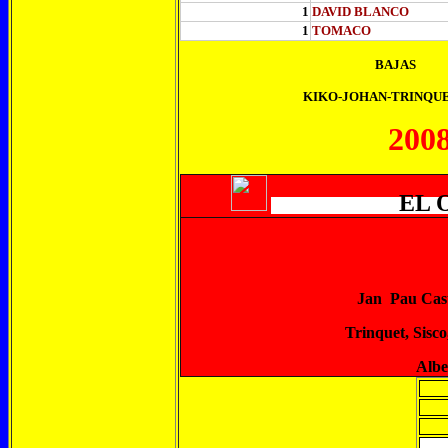
1
DAVID BLANCO
1
TOMACO
BAJAS
KIKO-JOHAN-TRINQUE
2008/2
EL ONC
Jan Pau Castro , Joh
Trinquet, Sisco, Saül 
Alberto