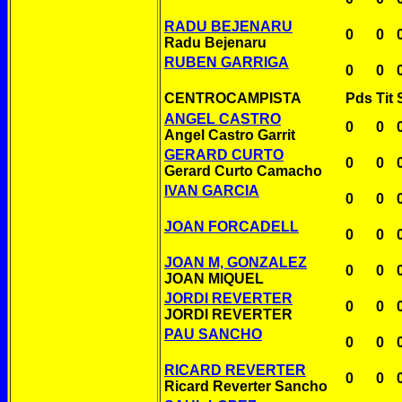
RADU BEJENARU
0
0
Radu Bejenaru
RUBEN GARRIGA
0
0
CENTROCAMPISTA
Pds
Tit
ANGEL CASTRO
0
0
Angel Castro Garrit
GERARD CURTO
0
0
Gerard Curto Camacho
IVAN GARCIA
0
0
JOAN FORCADELL
0
0
JOAN M, GONZALEZ
0
0
JOAN MIQUEL
JORDI REVERTER
0
0
JORDI REVERTER
PAU SANCHO
0
0
RICARD REVERTER
0
0
Ricard Reverter Sancho