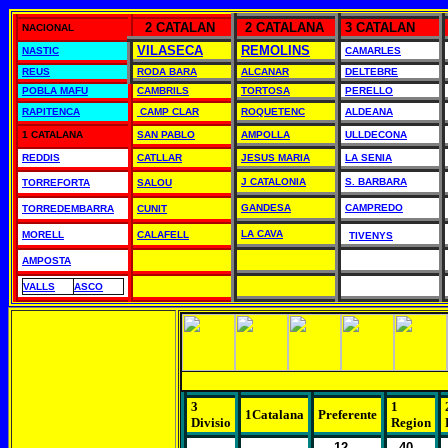
2 CATALAN
2 CATALANA
3 CATALAN
NACIONAL
VILASECA
REMOLINS
NASTIC
CAMARLES
REUS
RODA BARA
ALCANAR
DELTEBRE
POBLA MAFU
CAMBRILS
TORTOSA
PERELLO
RAPITENCA
CAMP CLAR
ROQUETENC
ALDEANA
1 CATALANA
SAN PABLO
AMPOLLA
ULLDECONA
REDDIS
CATLLAR
JESUS MARIA
LA SENIA
J CATALONIA
S. BARBARA
TORREFORTA
SALOU
GANDESA
CAMPREDO
TORREDEMBARRA
CUNIT
LA CAVA
MORELL
CALAFELL
TIVENYS
AMPOSTA
VALLS
ASCO
3
1
1Catalana
Preferente
Divisio
Region
12
40