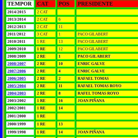
TEMPOR
CAT
POS
PRESIDENTE
2014/2015
2 CAT
2013/2014
2 CAT
6
2012/2013
2 CAT
11
2011/2012
3 CAT
1
PACO GILABERT
2010/2011
1 RE
13
PACO GILABERT
2009/2010
1 RE
12
PACO GILABERT
2008/2009
2 RE
1
PACO GILABERT
2008/2007
2 RE
10
ENRIC GALVE
2007/2006
2 RE
4
ENRIC GALVE
2006/2005
2 RE
2
RAFAEL TOMAS
2005/2004
2 RE
11
RAFAEL TOMAS ROYO
2004/2003
2 RE
8
RAFEL TOMAS ROYO
2003/2002
1 RE
16
JOAN PIÑANA
2002/2001
1 RE
14
2001/2000
1 RE
2000/1999
1 RE
13
1999/1998
1 RE
14
JOAN PIÑANA