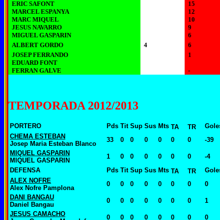
ERIC SAFONT
15
MARCEL ESPANYA
12
MARC MIQUEL
10
JESUS NAVARRO
9
MIGUEL GASPARIN
6
ALBERT GORDO
4
6
JOSEP FERRANDO
1
EDUARD FONT
FERRAN GALVE
-
TEMPORADA 2012/2013
PORTERO
Pds
Tit
Sup
Sus
Mts
Gole
TA
TR
CHEMA ESTEBAN
33
0
0
0
0
0
0
-39
Josep Maria Esteban Blanco
MIQUEL GASPARIN
1
0
0
0
0
0
0
-4
MIQUEL GASPARIN
DEFENSA
Pds
Tit
Sup
Sus
Mts
Gole
TA
TR
ALEX NOFRE
0
0
0
0
0
0
0
0
Alex Nofre Pamplona
DANI BANGAU
0
0
0
0
0
0
0
1
Daniel Bangau
JESUS CAMACHO
0
0
0
0
0
0
0
0