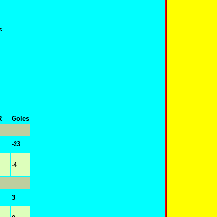
s
R
Goles
-23
-4
3