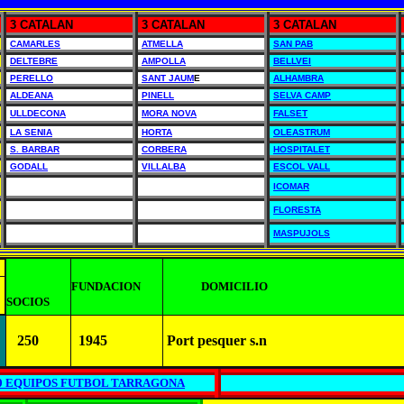
3 CATALAN
3 CATALAN
3 CATALAN
CAMARLES
ATMELLA
SAN PAB
DELTEBRE
AMPOLLA
BELLVEI
PERELLO
SANT JAUM
E
ALHAMBRA
ALDEANA
PINELL
SELVA CAMP
ULLDECONA
MORA NOVA
FALSET
LA SENIA
HORTA
OLEASTRUM
S. BARBAR
CORBERA
HOSPITALET
GODALL
VILLALBA
ESCOL VALL
ICOMAR
FLORESTA
MASPUJOLS
FUNDACION
DOMICILIO
SOCIOS
250
1945
Port pesquer s.n
00 EQUIPOS FUTBOL TARRAGONA