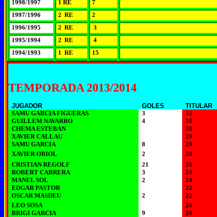
1998/1997
1 RE
7
1997/1996
2 RE
2
1996/1995
2 RE
3
1995/1994
2 RE
4
1994/1993
1 RE
15
TEMPORADA 2013/2014
JUGADOR
GOLES
TITULAR
SAMU GARCIA FIGUERAS
3
32
GUILLEM NAVARRO
4
30
CHEMA ESTEBAN
30
XAVIER CALLAU
29
SAMU GARCIA
8
29
XAVIER OBIOL
2
28
CRISTIAN REGOLF
21
26
ROBERT CABRERA
3
24
MANEL SOL
2
24
EDGAR PASTOR
22
OSCAR MASDEU
2
22
LEO SOSA
20
BRIGI GARCIA
9
20