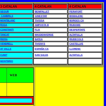
3 CATALAN
4 CATALAN
4 CATALAN
SEGUR
BENIFALLET
PERAFORT
CAMBRILS
GINESTAR
BISBALENC
MONTBLANC
TIVISSA
BORGES CA
RODA
AMPOSTA B
RIUDOMS
CONSTANTI
FLIX
DESPERTAFE
TANCAT
MASDENVERGE
ALTAFULLA
RIERA
BATEA
RIUDECOLS
VENDRELL
TIVENYS
CASTELLVE
AT VALLS
ESPAÑA CA
LLORENC
CUNIT
SAN SALVA
ALTAFULLA
MONTBRIO
WEB