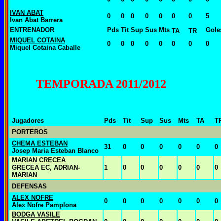
IVAN ABAT
0
0
0
0
0
0
0
5
Ivan Abat Barrera
ENTRENADOR
Pds
Tit
Sup
Sus
Mts
Gole
TA
TR
MIQUEL COTAINA
0
0
0
0
0
0
0
0
Miquel Cotaina Caballe
TEMPORADA 2011/2012
Jugadores
Pds
Tit
Sup
Sus
Mts
TA
T
PORTEROS
CHEMA ESTEBAN
31
0
0
0
0
0
0
Josep Maria Esteban Blanco
MARIAN CRECEA
GRECEA EC, ADRIAN-
1
0
0
0
0
0
0
MARIAN
DEFENSAS
ALEX NOFRE
0
0
0
0
0
0
0
Alex Nofre Pamplona
BODGA VASILE