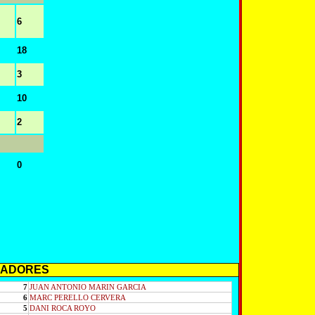
6
18
3
10
2
0
EADORES
7
JUAN ANTONIO MARIN GARCIA
6
MARC PERELLO CERVERA
5
DANI ROCA ROYO