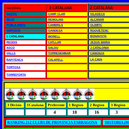
2 CATALANA
2 CATALANA
NACIONAL
NASTIC
CAMP CLAR
VILASECA
REUS
REMOLINS
ALCANAR
POBLA MAFU
CAMBRILS
OLIMPIC
AMPOSTA
GANDESA
ROQUETENC
BONAVISTA
1 CATALANA
MORELL
REDDIS
CATLLAR
JESUS MARIA
ASCO
SALOU
J CATALONIA
VALLS
TORREDEMBAR
CANONJA
LA CAVA
RAPITENCA
CALAFELL
TORTOSA
TORREFORTA
3 Divisio
1Catalana
Preferente
1 Region
2 Region
3 Region
4
18
16
3
RANKING 212 CLUBS DE PROVINCIA TARRAGONA
HISTORIA 2