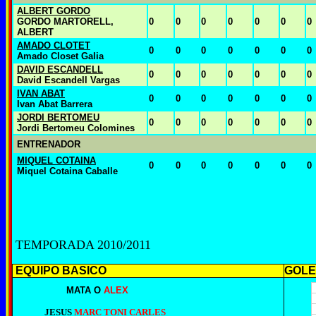
ALBERT GORDO
GORDO MARTORELL,
0
0
0
0
0
0
0
ALBERT
AMADO CLOTET
0
0
0
0
0
0
0
Amado Closet Galia
DAVID ESCANDELL
0
0
0
0
0
0
0
David Escandell Vargas
IVAN ABAT
0
0
0
0
0
0
0
Ivan Abat Barrera
JORDI BERTOMEU
0
0
0
0
0
0
0
Jordi Bertomeu Colomines
ENTRENADOR
MIQUEL COTAINA
0
0
0
0
0
0
0
Miquel Cotaina Caballe
TEMPORADA 2010/2011
EQUIPO BASICO
GOL
MATA O
ALEX
JESUS
MARC TONI CARLES