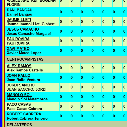
VASILE APETREI, BOGDAN
0
0
0
0
0
0
0
FLORIN
DANI BANGAU
0
0
0
0
0
0
0
Daniel Bangau
JAUME LLETI
0
0
0
0
0
0
0
Jaume Imanol Lleti Gisbert
JESUS CAMACHO
0
0
0
0
0
0
0
Jesus Camacho Margalef
PAU ROVIRA
0
0
0
0
0
0
0
PAU ROVIRA
XAVI MATEO
0
0
0
0
0
0
0
Xavier Mateo Lopez
CENTROCAMPISTAS
ALEX RAMOS
0
0
0
0
0
0
0
Alex Ramos Castells
JOAN RALLO
0
0
0
0
0
0
0
Joan Rallo Ventura
JORDI SANCHO
0
0
0
0
0
0
0
JUAN SANCHO, JORDI
MANOLO SOL
0
0
0
0
0
0
0
Manolo Sol Matamoros
PACO CASAS
0
0
0
0
0
0
0
Paco Casas Cabrera
ROBERT CABRERA
0
0
0
0
0
0
0
Robert Cabrera Tenorio
DELANTEROS