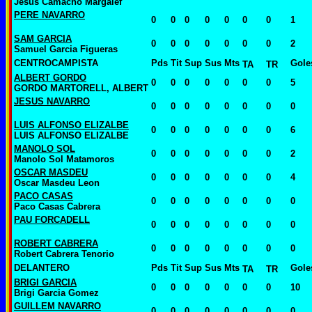
Jesus Camacho Margalef
PERE NAVARRO
0
0
0
0
0
0
0
1
SAM GARCIA
0
0
0
0
0
0
0
2
Samuel Garcia Figueras
CENTROCAMPISTA
Pds
Tit
Sup
Sus
Mts
Gole
TA
TR
ALBERT GORDO
0
0
0
0
0
0
0
5
GORDO MARTORELL, ALBERT
JESUS NAVARRO
0
0
0
0
0
0
0
0
LUIS ALFONSO ELIZALBE
0
0
0
0
0
0
0
6
LUIS ALFONSO ELIZALBE
MANOLO SOL
0
0
0
0
0
0
0
2
Manolo Sol Matamoros
OSCAR MASDEU
0
0
0
0
0
0
0
4
Oscar Masdeu Leon
PACO CASAS
0
0
0
0
0
0
0
0
Paco Casas Cabrera
PAU FORCADELL
0
0
0
0
0
0
0
0
ROBERT CABRERA
0
0
0
0
0
0
0
0
Robert Cabrera Tenorio
DELANTERO
Pds
Tit
Sup
Sus
Mts
Gole
TA
TR
BRIGI GARCIA
0
0
0
0
0
0
0
10
Brigi Garcia Gomez
GUILLEM NAVARRO
0
0
0
0
0
0
0
0